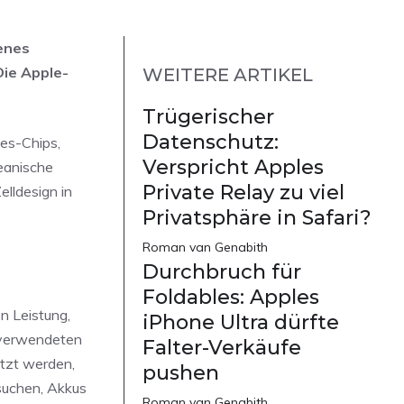
genes
Die Apple-
WEITERE ARTIKEL
Trügerischer
Datenschutz:
ies-Chips,
Verspricht Apples
eanische
Private Relay zu viel
elldesign in
Privatsphäre in Safari?
Roman van Genabith
Durchbruch für
Foldables: Apples
n Leistung,
iPhone Ultra dürfte
e verwendeten
Falter-Verkäufe
etzt werden,
pushen
rsuchen, Akkus
Roman van Genabith