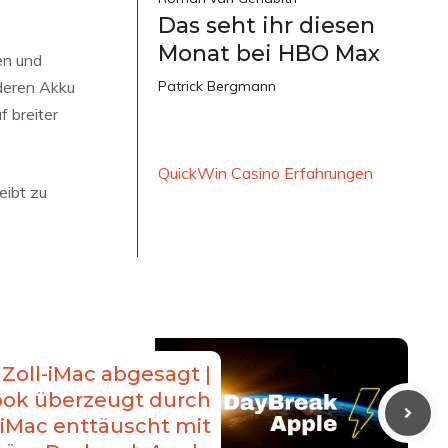
Das seht ihr diesen
Monat bei HBO Max
en und
 deren Akku
Patrick Bergmann
f breiter
QuickWin Casino Erfahrungen
eibt zu
 Zoll-iMac abgesagt |
ok überzeugt durch
-iMac enttäuscht mit