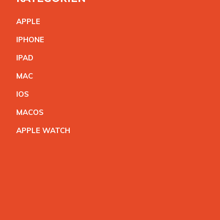
APPL
E
IPHON
E
IPA
D
MA
C
IO
S
MACO
S
APPLE WATC
H