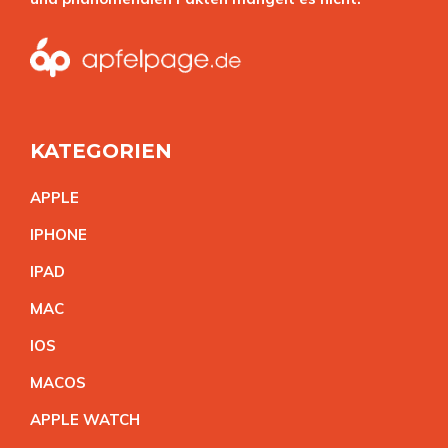
KATEGORIEN
APPL
E
IPHON
E
IPA
D
MA
C
IO
S
MACO
S
APPLE WATC
H