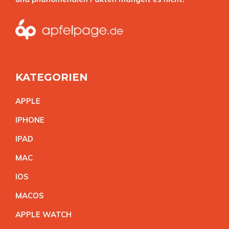
KATEGORIEN
APPL
E
IPHON
E
IPA
D
MA
C
IO
S
MACO
S
APPLE WATC
H