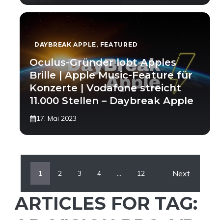
DAYBREAK APPLE
,
FEATURED
Oculus-Gründer lobt Apples
Brille | Apple Music-Feature für
Konzerte | Vodafone streicht
11.000 Stellen – Daybreak Apple
17. Mai 2023
Next
1
2
3
4
…
12
ARTICLES FOR TAG: