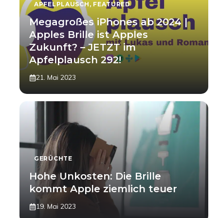
APFELPLAUSCH
,
FEATURED
Megagroßes iPhones ab 2024 |
Apples Brille ist Apples
Zukunft? – JETZT im
Apfelplausch 292!
21. Mai 2023
GERÜCHTE
Hohe Unkosten: Die Brille
kommt Apple ziemlich teuer
19. Mai 2023