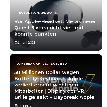
FEATURED
,
HARDWARE
Vor Apple-Headset: Metas neue
Quest 3 verspricht viel und
könnte punkten
1. Juni 2023
DAYBREAK APPLE
,
FEATURED
50 Millionen Dollar wegen
Butterfly-Keyboard | Apple
verliert erneut wichtigen
Mitarbeiter | Display der VR-
Brille geleakt – Daybreak Apple
31. Mai 2023