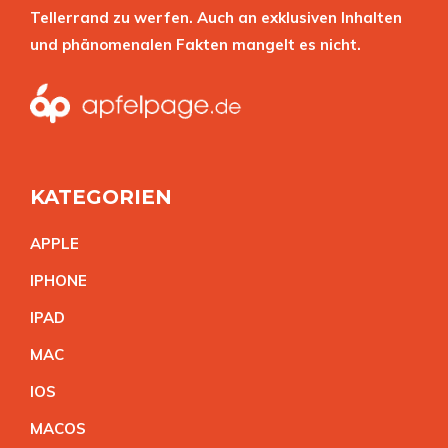
Tellerrand zu werfen. Auch an exklusiven Inhalten
und phänomenalen Fakten mangelt es nicht.
KATEGORIEN
APPL
E
IPHON
E
IPA
D
MA
C
IO
S
MACO
S