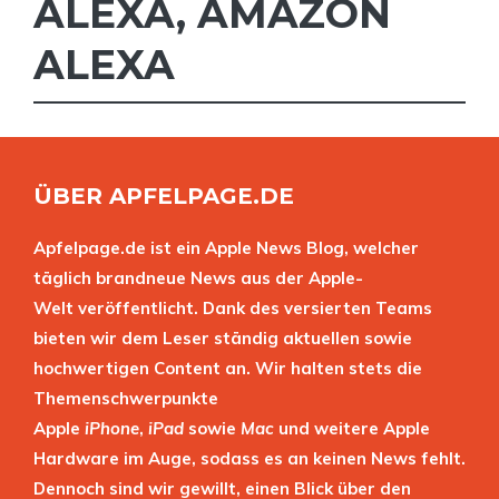
ALEXA
,
AMAZON
ALEXA
ÜBER APFELPAGE.DE
Apfelpage.de ist ein Apple News Blog, welcher
täglich brandneue News aus der Apple-
Welt veröffentlicht. Dank des versierten Teams
bieten wir dem Leser ständig aktuellen sowie
hochwertigen Content an. Wir halten stets die
Themenschwerpunkte
Apple
iPhone
,
iPad
sowie
Mac
und weitere Apple
Hardware im Auge, sodass es an keinen News fehlt.
Dennoch sind wir gewillt, einen Blick über den