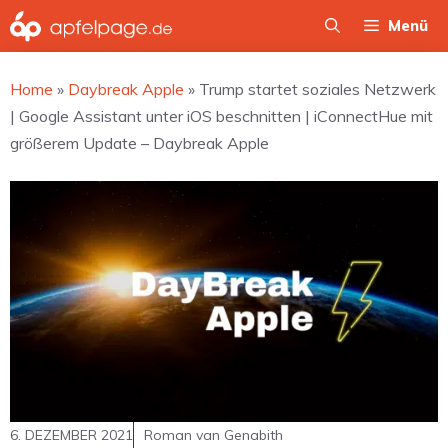
Zum
Menü
Inhalt
springen
Home
»
Daybreak Apple
»
Trump startet soziales Netzwerk
| Google Assistant unter iOS beschnitten | iConnectHue mit
größerem Update – Daybreak Apple
6. DEZEMBER 2021
Roman van Genabith