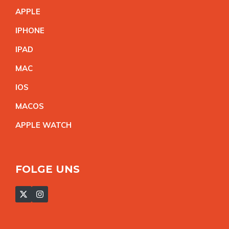
APPL
E
IPHON
E
IPA
D
MA
C
IO
S
MACO
S
APPLE WATC
H
FOLGE UNS