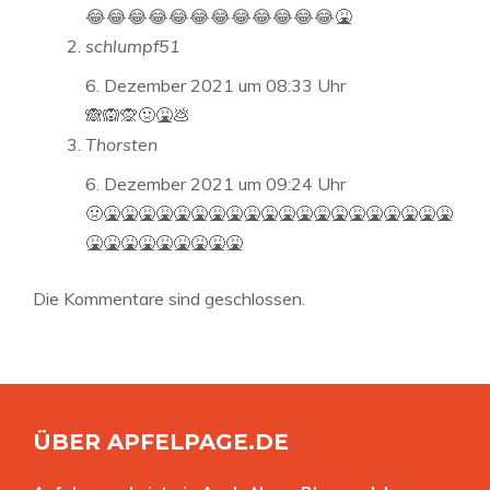
😂😂😂😂😂😂😂😂😂😂😂😂🤮
schlumpf51
6. Dezember 2021 um 08:33 Uhr
🙈🙉🙊🤢🤮💩
Thorsten
6. Dezember 2021 um 09:24 Uhr
🤢🤮🤮🤮🤮🤮🤮🤮🤮🤮🤮🤮🤮🤮🤮🤮🤮🤮🤮🤮🤮
🤮🤮🤮🤮🤮🤮🤮🤮🤮
Die Kommentare sind geschlossen.
ÜBER APFELPAGE.DE