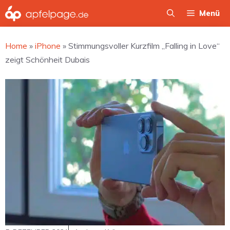
Zum
Menü
Inhalt
springen
Home
»
iPhone
»
Stimmungsvoller Kurzfilm „Falling in Love“
zeigt Schönheit Dubais