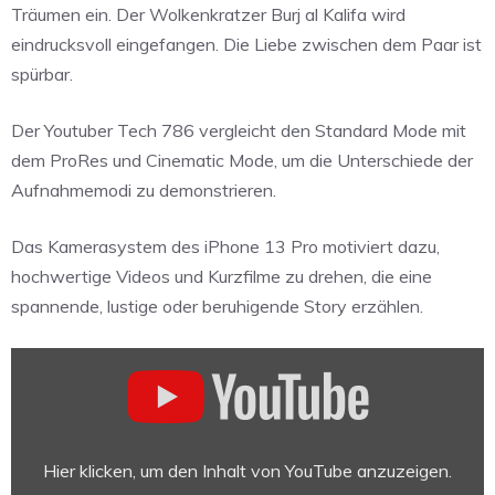
Träumen ein. Der Wolkenkratzer Burj al Kalifa wird
eindrucksvoll eingefangen. Die Liebe zwischen dem Paar ist
spürbar.
Der Youtuber Tech 786 vergleicht den Standard Mode mit
dem ProRes und Cinematic Mode, um die Unterschiede der
Aufnahmemodi zu demonstrieren.
Das Kamerasystem des iPhone 13 Pro motiviert dazu,
hochwertige Videos und Kurzfilme zu drehen, die eine
spannende, lustige oder beruhigende Story erzählen.
„Shot
on
iPhone
13
Pro
Hier klicken, um den Inhalt von YouTube anzuzeigen.
–