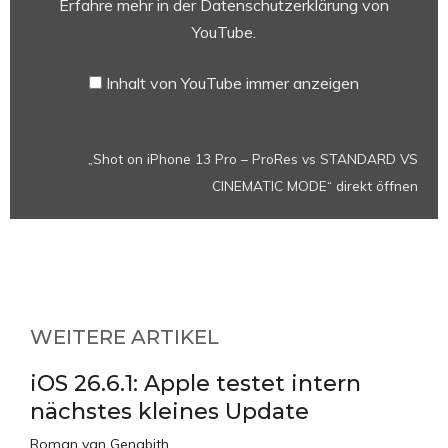
Erfahre mehr in der
Datenschutzerklärung von
ProRes
YouTube
.
vs
STANDARD
Inhalt von YouTube immer anzeigen
VS
CINEMATIC
MODE“
„Shot on iPhone 13 Pro – ProRes vs STANDARD VS
von
CINEMATIC MODE“ direkt öffnen
YouTube
anzeigen
WEITERE ARTIKEL
iOS 26.6.1: Apple testet intern
nächstes kleines Update
Roman van Genabith