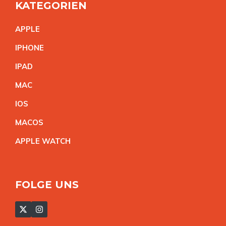
KATEGORIEN
APPL
E
IPHON
E
IPA
D
MA
C
IO
S
MACO
S
APPLE WATC
H
FOLGE UNS