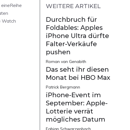
f eineReihe
WEITERE ARTIKEL
aten
Durchbruch für
e Watch
Foldables: Apples
iPhone Ultra dürfte
Falter-Verkäufe
pushen
Roman van Genabith
Das seht ihr diesen
Monat bei HBO Max
Patrick Bergmann
iPhone-Event im
September: Apple-
Lotterie verrät
mögliches Datum
Fabian Schwarzenbach