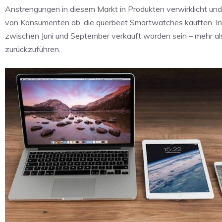
Anstrengungen in diesem Markt in Produkten verwirklicht und
von Konsumenten ab, die querbeet Smartwatches kauften. In
zwischen Juni und September verkauft worden sein – mehr als
zurückzuführen.