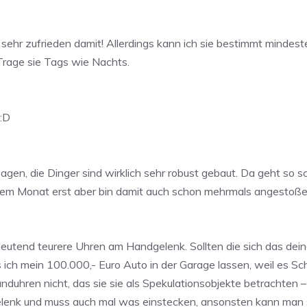
 sehr zufrieden damit! Allerdings kann ich sie bestimmt mindes
 Trage sie Tags wie Nachts.
 :D
gen, die Dinger sind wirklich sehr robust gebaut. Da geht so sc
einem Monat erst aber bin damit auch schon mehrmals angestoß
utend teurere Uhren am Handgelenk. Sollten die sich das deine
s ich mein 100.000,- Euro Auto in der Garage lassen, weil es 
uhren nicht, das sie sie als Spekulationsobjekte betrachten – d
lenk und muss auch mal was einstecken, ansonsten kann man s