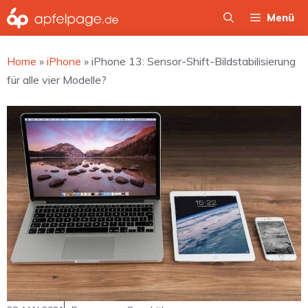
Zum
Menü
Inhalt
springen
Home
»
iPhone
»
iPhone 13: Sensor-Shift-Bildstabilisierung
für alle vier Modelle?