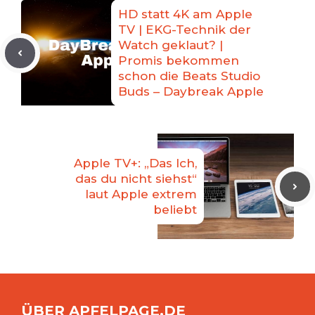
HD statt 4K am Apple
TV | EKG-Technik der
Watch geklaut? |
Promis bekommen
schon die Beats Studio
Buds – Daybreak Apple
Apple TV+: „Das Ich,
das du nicht siehst“
laut Apple extrem
beliebt
ÜBER APFELPAGE.DE