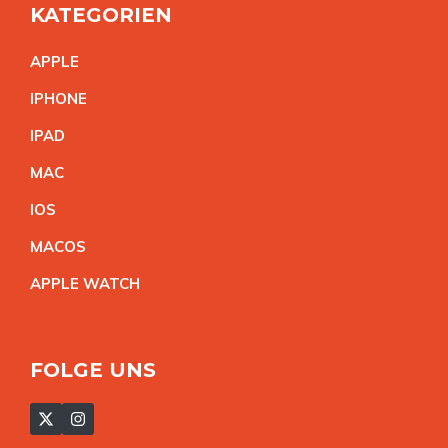
KATEGORIEN
APPL
E
IPHON
E
IPA
D
MA
C
IO
S
MACO
S
APPLE WATC
H
FOLGE UNS