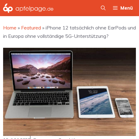
Zum
Menü
Inhalt
springen
Home
»
Featured
»
iPhone 12 tatsächlich ohne EarPods und
in Europa ohne vollständige 5G-Unterstützung?