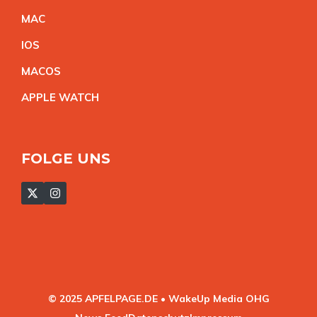
MA
C
IO
S
MACO
S
APPLE WATC
H
FOLGE UNS
© 2025 APFELPAGE.DE • WakeUp Media OHG