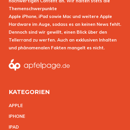
hochwertigen Content an. Wir halten stets die
Themenschwerpunkte
Apple
iPhone
,
iPad
sowie
Mac
und weitere Apple
Hardware im Auge, sodass es an keinen News fehlt.
Dennoch sind wir gewillt, einen Blick über den
Tellerrand zu werfen. Auch an exklusiven Inhalten
und phänomenalen Fakten mangelt es nicht.
KATEGORIEN
APPL
E
IPHON
E
IPA
D