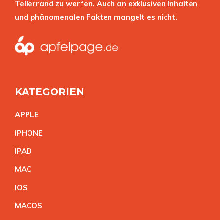
Tellerrand zu werfen. Auch an exklusiven Inhalten
und phänomenalen Fakten mangelt es nicht.
KATEGORIEN
APPL
E
IPHON
E
IPA
D
MA
C
IO
S
MACO
S