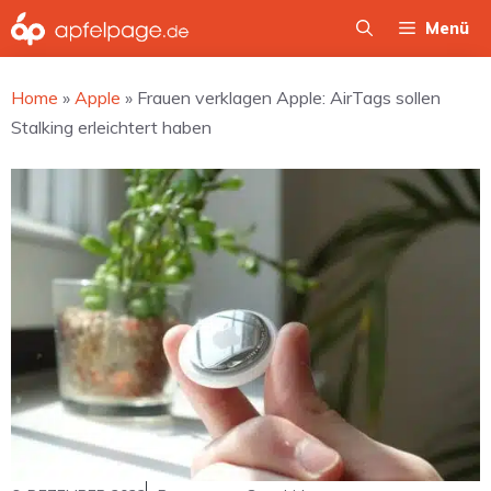
Zum
Menü
Inhalt
springen
Home
»
Apple
»
Frauen verklagen Apple: AirTags sollen
Stalking erleichtert haben