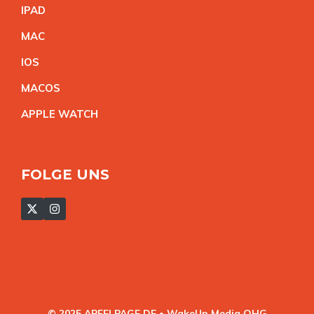
IPA
D
MA
C
IO
S
MACO
S
APPLE WATC
H
FOLGE UNS
© 2025 APFELPAGE.DE • WakeUp Media OHG