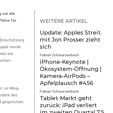
 sei die
Pläne für
WEITERE ARTIKEL
Update: Apples Streit
mit Jon Prosser zieht
r Einschätzung
sich
 Apple werde
ten bei
Fabian Schwarzenbach
eichen.
iPhone-Keynote |
Ökosystem-Öffnung |
Kamera-AirPods –
Apfelplausch #456
n, so Ming-
Fabian Schwarzenbach
Update des
Tablet-Markt geht
d gesprochen,
zurück: iPad verliert
im zweiten Quartal 7,5