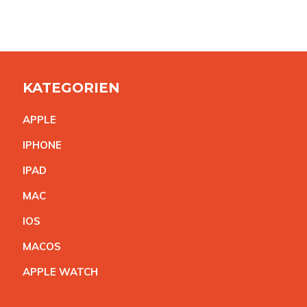
KATEGORIEN
APPL
E
IPHON
E
IPA
D
MA
C
IO
S
MACO
S
APPLE WATC
H