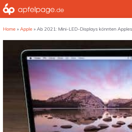
Zum
Inhalt
springen
Home
»
Apple
»
Ab 2021: Mini-LED-Displays könnten Apples