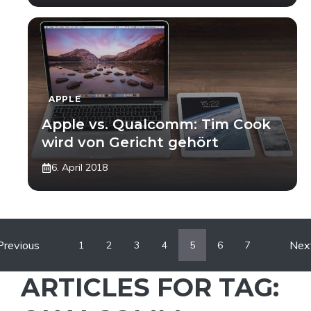
APPLE
Apple vs. Qualcomm: Tim Cook
wird von Gericht gehört
6. April 2018
Previous
Nex
1
2
3
4
5
6
7
ARTICLES FOR TAG: