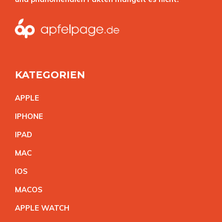
KATEGORIEN
APPL
E
IPHON
E
IPA
D
MA
C
IO
S
MACO
S
APPLE WATC
H