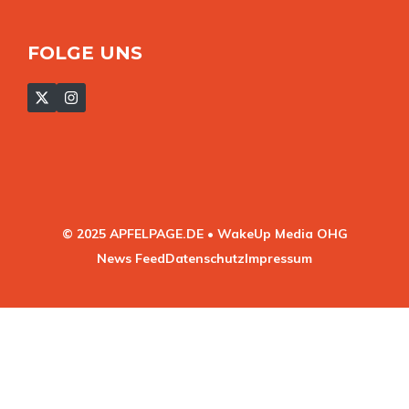
FOLGE UNS
© 2025 APFELPAGE.DE • WakeUp Media OHG
News Feed
Datenschutz
Impressum