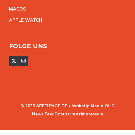
MACO
S
APPLE WATC
H
FOLGE UNS
© 2025 APFELPAGE.DE • WakeUp Media OHG
News Feed
Datenschutz
Impressum