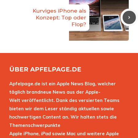
Kurviges iPhone als
Konzept: Top oder
Flop?
ÜBER APFELPAGE.DE
Apfelpage.de ist ein Apple News Blog, welcher
täglich brandneue News aus der Apple-
Welt veröffentlicht. Dank des versierten Teams
bieten wir dem Leser ständig aktuellen sowie
hochwertigen Content an. Wir halten stets die
Themenschwerpunkte
Apple
iPhone
,
iPad
sowie
Mac
und weitere Apple