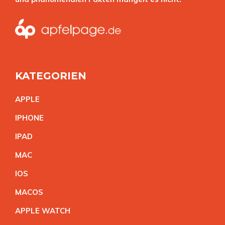
KATEGORIEN
APPL
E
IPHON
E
IPA
D
MA
C
IO
S
MACO
S
APPLE WATC
H