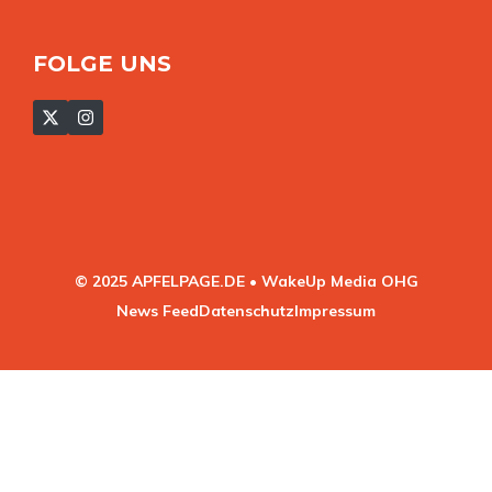
FOLGE UNS
© 2025 APFELPAGE.DE • WakeUp Media OHG
News Feed
Datenschutz
Impressum