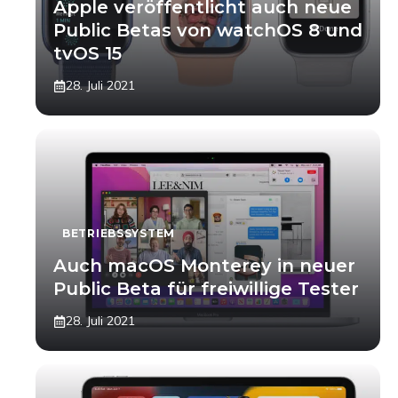
Apple veröffentlicht auch neue
Public Betas von watchOS 8 und
tvOS 15
28. Juli 2021
BETRIEBSSYSTEM
Auch macOS Monterey in neuer
Public Beta für freiwillige Tester
28. Juli 2021