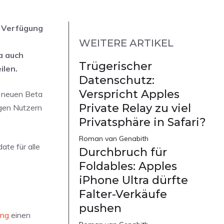
r Verfügung
WEITERE ARTIKEL
a auch
Trügerischer
ilen.
Datenschutz:
Verspricht Apples
r neuen Beta
Private Relay zu viel
igen Nutzern
Privatsphäre in Safari?
Roman van Genabith
te für alle
Durchbruch für
Foldables: Apples
iPhone Ultra dürfte
Falter-Verkäufe
pushen
ung
einen