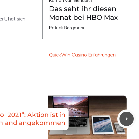
Roman van Genabith
Das seht ihr diesen
Monat bei HBO Max
rt, hat sich
Patrick Bergmann
QuickWin Casino Erfahrungen
l 2021“: Aktion ist in
chland angekommen