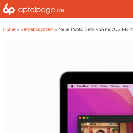
Zum
Inhalt
springen
Home
»
Betriebssystem
»
Neue Public Beta von macOS Monte