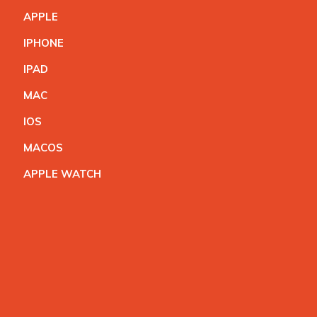
APPL
E
IPHON
E
IPA
D
MA
C
IO
S
MACO
S
APPLE WATC
H