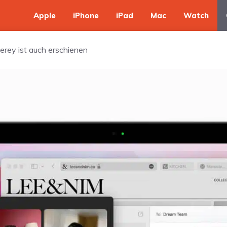
Apple
iPhone
iPad
Mac
Watch
rey ist auch erschienen