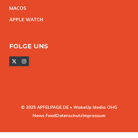
MACO
S
APPLE WATC
H
FOLGE UNS
© 2025 APFELPAGE.DE • WakeUp Media OHG
News Feed
Datenschutz
Impressum