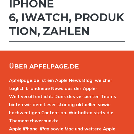
IPHONE
6
,
IWATCH
,
PRODUK
TION
,
ZAHLEN
ÜBER APFELPAGE.DE
Apfelpage.de ist ein Apple News Blog, welcher
täglich brandneue News aus der Apple-
Welt veröffentlicht. Dank des versierten Teams
bieten wir dem Leser ständig aktuellen sowie
hochwertigen Content an. Wir halten stets die
Themenschwerpunkte
Apple
iPhone
,
iPad
sowie
Mac
und weitere Apple