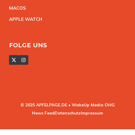
MACO
S
APPLE WATC
H
FOLGE UNS
© 2025 APFELPAGE.DE • WakeUp Media OHG
News Feed
Datenschutz
Impressum