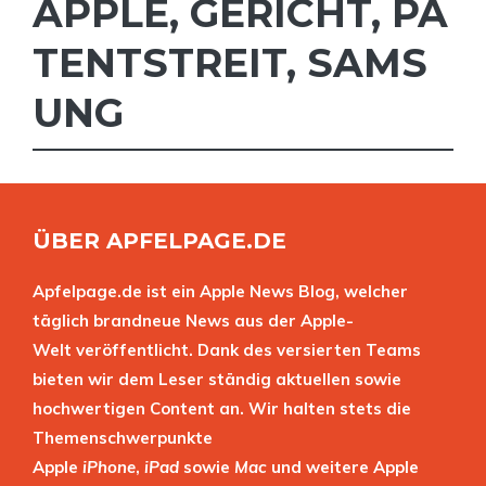
APPLE
,
GERICHT
,
PA
TENTSTREIT
,
SAMS
UNG
ÜBER APFELPAGE.DE
Apfelpage.de ist ein Apple News Blog, welcher
täglich brandneue News aus der Apple-
Welt veröffentlicht. Dank des versierten Teams
bieten wir dem Leser ständig aktuellen sowie
hochwertigen Content an. Wir halten stets die
Themenschwerpunkte
Apple
iPhone
,
iPad
sowie
Mac
und weitere Apple