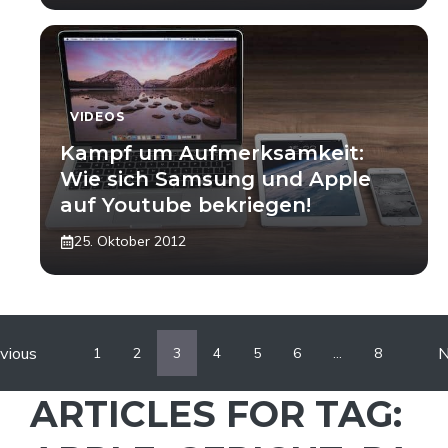
VIDEOS
Kampf um Aufmerksamkeit:
Wie sich Samsung und Apple
auf Youtube bekriegen!
25. Oktober 2012
vious
N
1
2
3
4
5
6
…
8
ARTICLES FOR TAG: