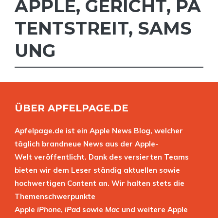
APPLE
,
GERICHT
,
PA
TENTSTREIT
,
SAMS
UNG
ÜBER APFELPAGE.DE
Apfelpage.de ist ein Apple News Blog, welcher
täglich brandneue News aus der Apple-
Welt veröffentlicht. Dank des versierten Teams
bieten wir dem Leser ständig aktuellen sowie
hochwertigen Content an. Wir halten stets die
Themenschwerpunkte
Apple
iPhone
,
iPad
sowie
Mac
und weitere Apple