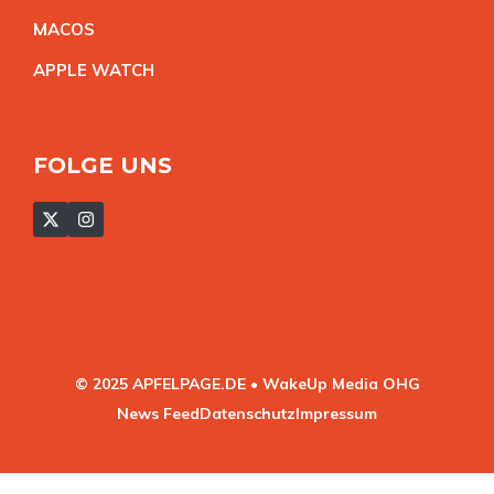
MACO
S
APPLE WATC
H
FOLGE UNS
© 2025 APFELPAGE.DE • WakeUp Media OHG
News Feed
Datenschutz
Impressum