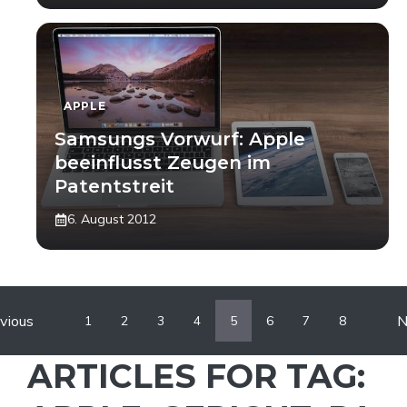
APPLE
Samsungs Vorwurf: Apple
beeinflusst Zeugen im
Patentstreit
6. August 2012
vious
N
1
2
3
4
5
6
7
8
ARTICLES FOR TAG: