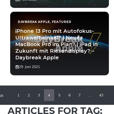
DAYBREAK APPLE
,
FEATURED
iPhone 13 Pro mit Autofokus-
Ultraweitwinkel? | Neues
MacBook Pro im Plan? | iPad in
Zukunft mit Riesendisplay? –
Daybreak Apple
29. Juni 2021
us
1
2
3
4
5
6
7
…
43
ARTICLES FOR TAG: