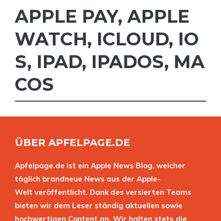
APPLE PAY
,
APPLE
WATCH
,
ICLOUD
,
IO
S
,
IPAD
,
IPADOS
,
MA
COS
ÜBER APFELPAGE.DE
Apfelpage.de ist ein Apple News Blog, welcher
täglich brandneue News aus der Apple-
Welt veröffentlicht. Dank des versierten Teams
bieten wir dem Leser ständig aktuellen sowie
hochwertigen Content an. Wir halten stets die