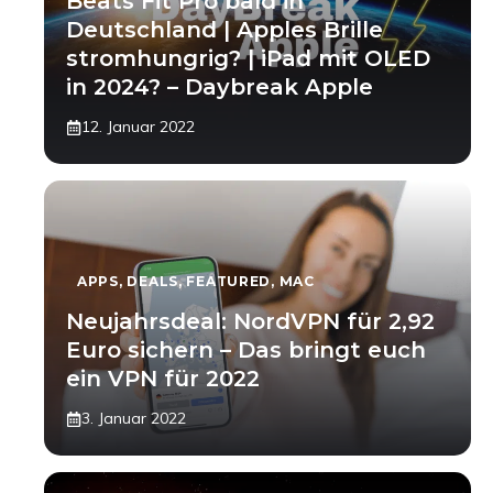
Beats Fit Pro bald in
Deutschland | Apples Brille
stromhungrig? | iPad mit OLED
in 2024? – Daybreak Apple
12. Januar 2022
APPS
,
DEALS
,
FEATURED
,
MAC
Neujahrsdeal: NordVPN für 2,92
Euro sichern – Das bringt euch
ein VPN für 2022
3. Januar 2022