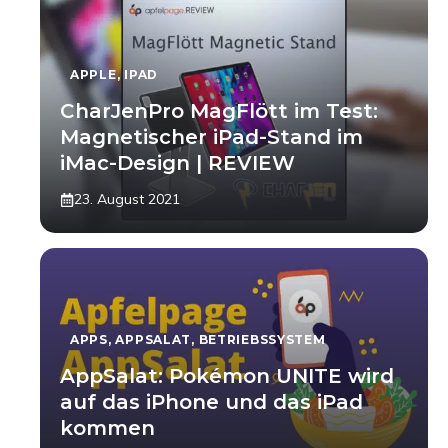
APPLE
,
IPAD
CharJenPro MagFlött im Test:
Magnetischer iPad-Stand im
iMac-Design | REVIEW
23. August 2021
APPS
,
APPSALAT
,
BETRIEBSSYSTEM
AppSalat: Pokémon UNITE wird
auf das iPhone und das iPad
kommen