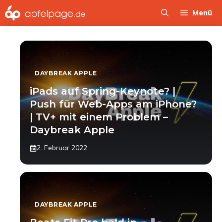
Zum
Menü
Inhalt
springen
DAYBREAK APPLE
iPads auf Spring-Keynote? |
Push für Web-Apps am iPhone?
| TV+ mit einem Problem –
Daybreak Apple
2. Februar 2022
DAYBREAK APPLE