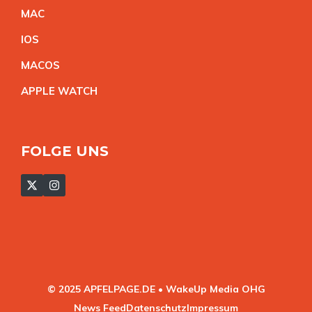
MA
C
IO
S
MACO
S
APPLE WATC
H
FOLGE UNS
© 2025 APFELPAGE.DE • WakeUp Media OHG
News Feed
Datenschutz
Impressum