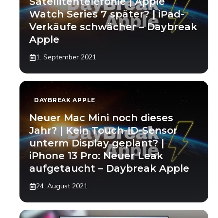
Satellitentelefonie | Apple
Watch Series 7 später? | iPad-
Verkäufe schwächer – Daybreak
Apple
1. September 2021
DAYBREAK APPLE
Neuer Mac Mini noch dieses
Jahr? | Kein Touch-ID-Sensor
unterm Display geplant? |
iPhone 13 Pro: Neuer Leak
aufgetaucht – Daybreak Apple
24. August 2021