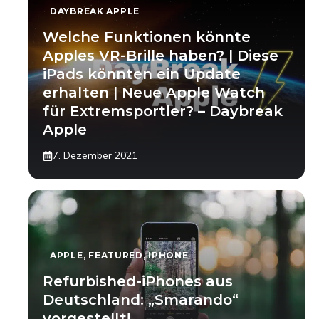
DAYBREAK APPLE
Welche Funktionen könnte
Apples VR-Brille haben? | Diese
iPads könnten ein Update
erhalten | Neue Apple Watch
für Extremsportler? – Daybreak
Apple
7. Dezember 2021
APPLE
,
FEATURED
,
IPHONE
Refurbished-iPhones aus
Deutschland: „Smarando“
vorgestellt!