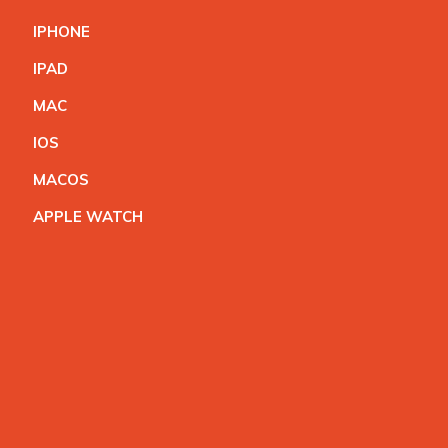
IPHON
E
IPA
D
MA
C
IO
S
MACO
S
APPLE WATC
H