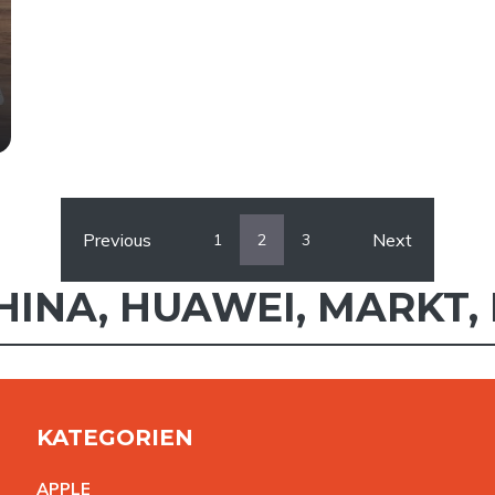
Previous
Next
1
2
3
HINA
,
HUAWEI
,
MARKT
,
KATEGORIEN
APPL
E