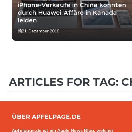
iPhone-Verkäufe in China könnten
durch Huawei-Affäre in Kanada
leiden
21. Dezember 2018
ARTICLES FOR TAG:
C
ÜBER APFELPAGE.DE
Apfelpage.de ist ein Apple News Blog, welcher