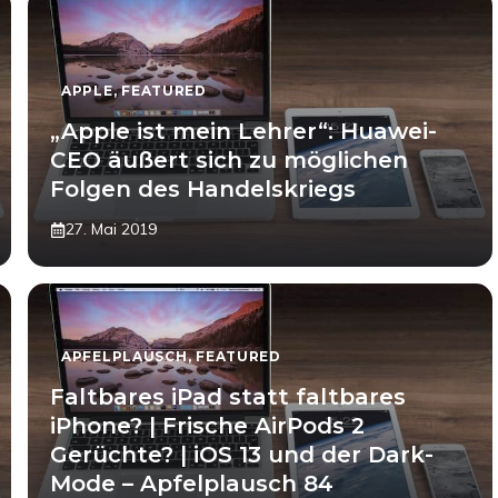
APPLE
,
FEATURED
„Apple ist mein Lehrer“: Huawei-
CEO äußert sich zu möglichen
Folgen des Handelskriegs
27. Mai 2019
APFELPLAUSCH
,
FEATURED
Faltbares iPad statt faltbares
iPhone? | Frische AirPods 2
Gerüchte? | iOS 13 und der Dark-
Mode – Apfelplausch 84