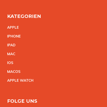
KATEGORIEN
APPL
E
IPHON
E
IPA
D
MA
C
IO
S
MACO
S
APPLE WATC
H
FOLGE UNS