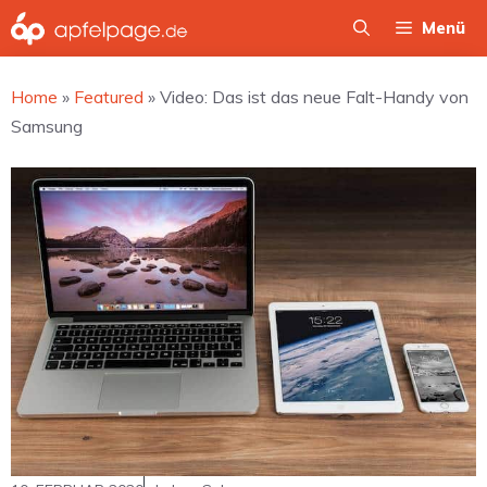
Zum
Menü
Inhalt
springen
Home
»
Featured
»
Video: Das ist das neue Falt-Handy von
Samsung