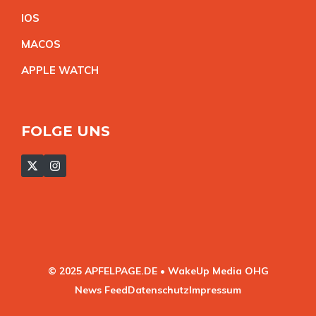
IO
S
MACO
S
APPLE WATC
H
FOLGE UNS
© 2025 APFELPAGE.DE • WakeUp Media OHG
News Feed
Datenschutz
Impressum