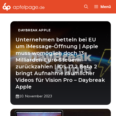
Zum
Menü
Inhalt
springen
DAYBREAK APPLE
Unternehmen betteln bei EU
um iMessage-Öffnung | Apple
muss womöglich doch 13
Milliarden Euro Steuern
zurückzahlen | iOS 17.2 Beta 2
bringt Aufnahme räumlicher
Videos für Vision Pro – Daybreak
Apple
10. November 2023