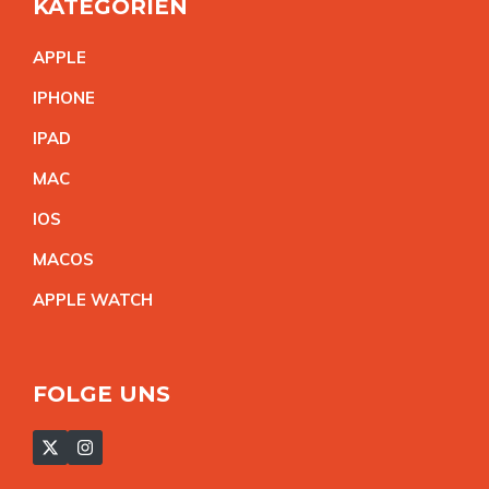
KATEGORIEN
APPL
E
IPHON
E
IPA
D
MA
C
IO
S
MACO
S
APPLE WATC
H
FOLGE UNS