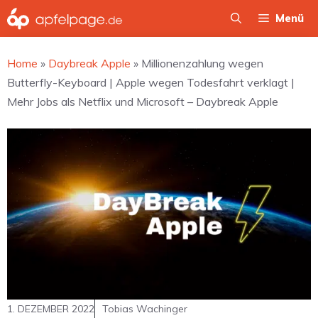
Zum
Menü
Inhalt
springen
Home
»
Daybreak Apple
»
Millionenzahlung wegen
Butterfly-Keyboard | Apple wegen Todesfahrt verklagt |
Mehr Jobs als Netflix und Microsoft – Daybreak Apple
1. DEZEMBER 2022
Tobias Wachinger