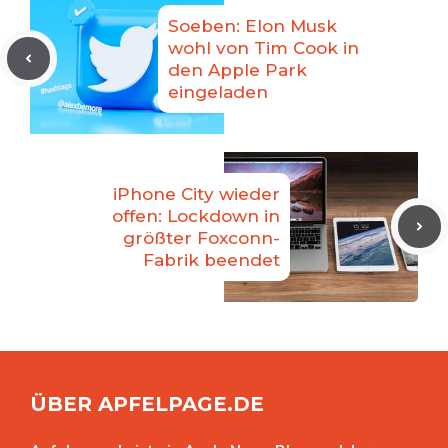
Soeben: Elon Musk
wohl von Tim Cook in
den Apple Park
eingeladen
iPhone City wieder
offen: Lockdown in
größter Foxconn-
Fabrik beendet
ÜBER APFELPAGE.DE