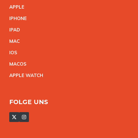
APPL
E
IPHON
E
IPA
D
MA
C
IO
S
MACO
S
APPLE WATC
H
FOLGE UNS