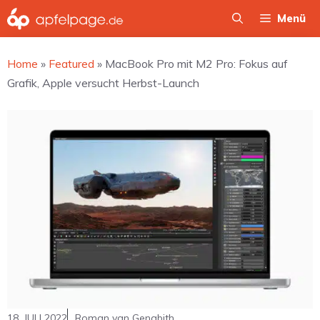
Zum
Menü
Inhalt
springen
Home
»
Featured
»
MacBook Pro mit M2 Pro: Fokus auf
Grafik, Apple versucht Herbst-Launch
18. JULI 2022
Roman van Genabith