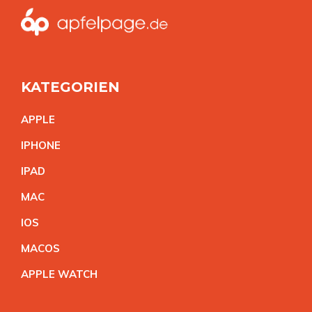
KATEGORIEN
APPL
E
IPHON
E
IPA
D
MA
C
IO
S
MACO
S
APPLE WATC
H