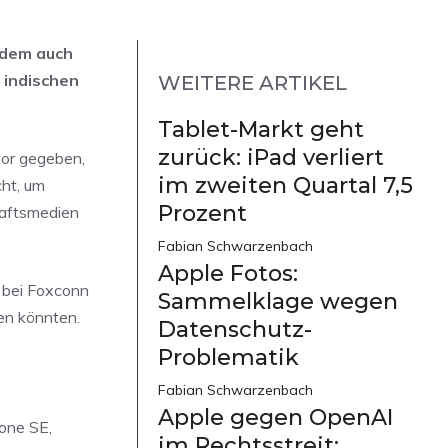
zudem auch
 indischen
WEITERE ARTIKEL
Tablet-Markt geht
zurück: iPad verliert
vor gegeben,
im zweiten Quartal 7,5
cht, um
Prozent
haftsmedien
Fabian Schwarzenbach
Apple Fotos:
 bei Foxconn
Sammelklage wegen
en könnten.
Datenschutz-
Problematik
Fabian Schwarzenbach
Apple gegen OpenAI
hone SE,
im Rechtsstreit: