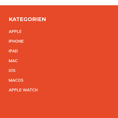
KATEGORIEN
APPL
E
IPHON
E
IPA
D
MA
C
IO
S
MACO
S
APPLE WATC
H