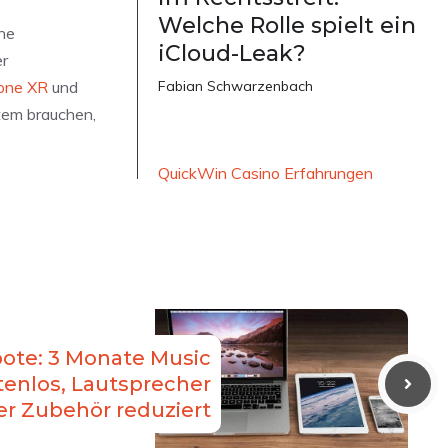
Welche Rolle spielt ein
che
iCloud-Leak?
er
one XR
und
Fabian Schwarzenbach
Atem brauchen,
QuickWin Casino Erfahrungen
te: 3 Monate Music
tenlos, Lautsprecher
r Zubehör reduziert