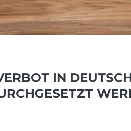
VERBOT IN DEUTSC
URCHGESETZT WER