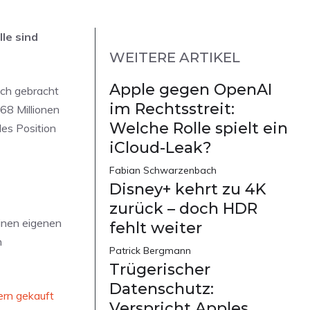
le sind
WEITERE ARTIKEL
Apple gegen OpenAI
äch gebracht
im Rechtsstreit:
68 Millionen
Welche Rolle spielt ein
les Position
iCloud-Leak?
Fabian Schwarzenbach
Disney+ kehrt zu 4K
zurück – doch HDR
einen eigenen
fehlt weiter
n
Patrick Bergmann
Trügerischer
Datenschutz:
ern gekauft
Verspricht Apples