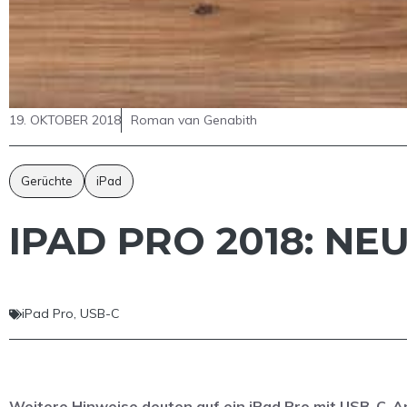
19. OKTOBER 2018
Roman van Genabith
Gerüchte
iPad
IPAD PRO 2018: NE
iPad Pro
,
USB-C
Weitere Hinweise deuten auf ein iPad Pro mit USB-C-A