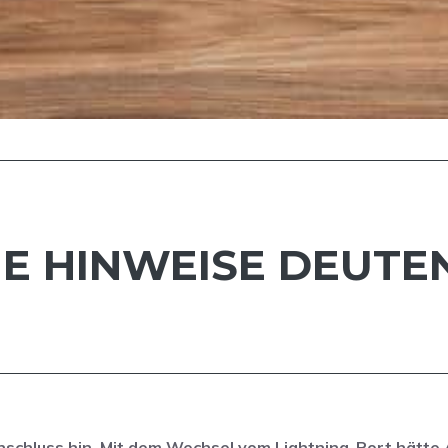
UE HINWEISE DEUTE
nschluss hin. Mit dem Wechsel vom Lightning-Port hätte