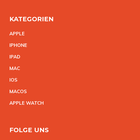
KATEGORIEN
APPL
E
IPHON
E
IPA
D
MA
C
IO
S
MACO
S
APPLE WATC
H
FOLGE UNS