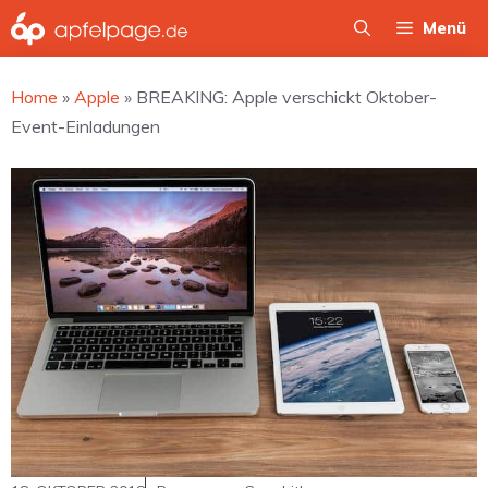
Zum
Menü
Inhalt
springen
Home
»
Apple
»
BREAKING: Apple verschickt Oktober-
Event-Einladungen