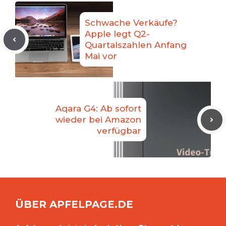
Schwache Verkäufe?
Apple legt Q2-
Quartalszahlen Anfang
Mai vor
Aqara G4: Ab sofort
wieder bei Amazon
verfügbar
ÜBER APFELPAGE.DE