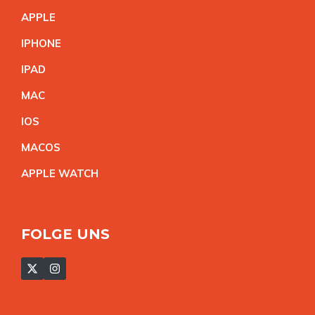
APPL
E
IPHON
E
IPA
D
MA
C
IO
S
MACO
S
APPLE WATC
H
FOLGE UNS