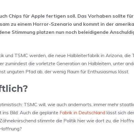
h Chips für Apple fertigen soll. Das Vorhaben sollte für 
ngsam zu einem Horror-Szenario und kommt in der amerik
ladene Stimmung platzen nun noch beleidigende Anschuld
tik und TSMC werden, die neue Halbleiterfabrik in Arizona, die
er zumindest die vorletzte Generation an Halbleitern, unter an
hst unguten Pfad ab, der wenig Raum für Enthusiasmus lässt.
tlich?
ptimistisch: TSMC will, wie auch andernorts, immer mehr staatl
 ins Bild: Auch die geplante
Fabrik in Deutschland
lässt sich de
Zähneknirschend stimmte die Politik hier wie dort zu, die Hoff
 Hoffnung?