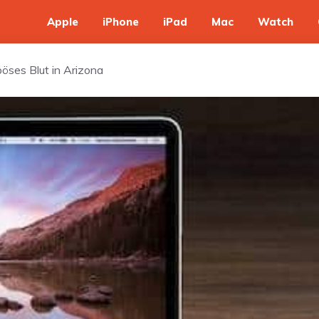
Apple
iPhone
iPad
Mac
Watch
öses Blut in Arizona