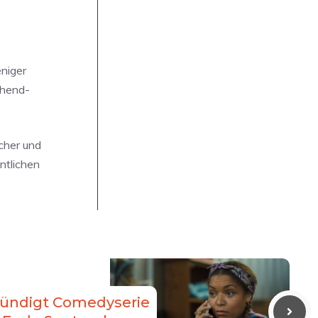
eniger
ghend-
cher und
ntlichen
kündigt Comedyserie