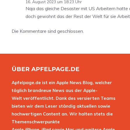
16. August 2023 um 18:23 Uhr
Naja das gleiche Desaster mit US Arbeitern hatte 
doch gewohnt das der Rest der Welt für sie Arbeit
Die Kommentare sind geschlossen.
ÜBER APFELPAGE.DE
Apfelpage.de ist ein Apple News Blog, welcher
täglich brandneue News aus der Apple-
Welt veröffentlicht. Dank des versierten Teams
bieten wir dem Leser ständig aktuellen sowie
hochwertigen Content an. Wir halten stets die
Themenschwerpunkte
Apple
iPhone
,
iPad
sowie
Mac
und weitere Apple