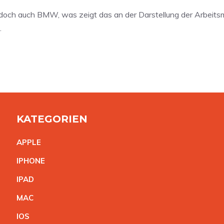
doch auch BMW, was zeigt das an der Darstellung der Arbeitsmo
.
KATEGORIEN
APPL
E
IPHON
E
IPA
D
MA
C
IO
S