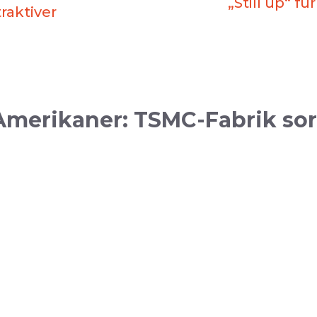
„Still up“ 
raktiver
merikaner: TSMC-Fabrik sorg