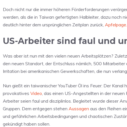
Doch nicht nur die immer höheren Förderforderungen verärgern
werden, als die in Taiwan gefertigten Halbleiter, dazu noch 
deutlich hinter dem ursprünglichen Zeitplan zurück,
Apfelpage.
US-Arbeiter sind faul und un
Was aber ist nun mit den vielen neuen Arbeitsplätzen? Zule
den neuen Standort, der Entschluss nämlich, 500 Mitarbeiter 
Irritation bei amerikanischen Gewerkschaften, die nun verlan
Nun gießt ein taiwanischer YouTuber Öl ins Feuer: Der Kanal 
provokatives
Video
, das einen US-Angestellten in der neuen 
Arbeiter seien faul und disziplinlos. Begleitet wurde diese
Gruppen. Dem entgegen stehen
Aussagen
aus den Reihen ein
und gefährlichen Arbeitsbedingungen und chaotischen Zustän
gekündigt haben sollen.