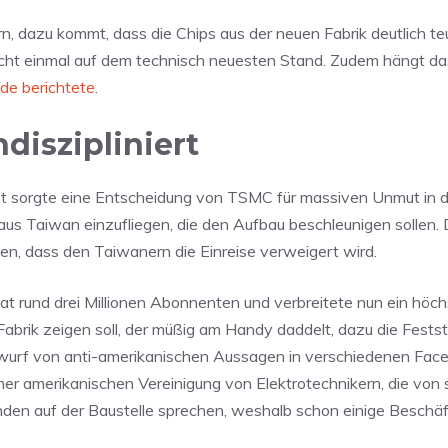
, dazu kommt, dass die Chips aus der neuen Fabrik deutlich teu
nicht einmal auf dem technisch neuesten Stand. Zudem hängt da
de berichtete
.
diszipliniert
tzt sorgte eine Entscheidung von TSMC für massiven Unmut in 
aus Taiwan einzufliegen, die den Aufbau beschleunigen sollen. 
gen, dass den Taiwanern die Einreise verweigert wird.
hat rund drei Millionen Abonnenten und verbreitete nun ein höch
Fabrik zeigen soll, der müßig am Handy daddelt, dazu die Festst
r Anwurf von anti-amerikanischen Aussagen in verschiedenen Fac
er amerikanischen Vereinigung von Elektrotechnikern, die von
den auf der Baustelle sprechen, weshalb schon einige Beschäf