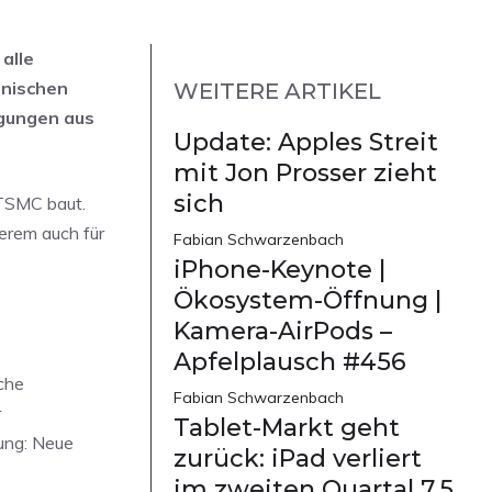
alle
anischen
WEITERE ARTIKEL
igungen aus
Update: Apples Streit
mit Jon Prosser zieht
sich
 TSMC baut.
derem auch für
Fabian Schwarzenbach
iPhone-Keynote |
Ökosystem-Öffnung |
Kamera-AirPods –
Apfelplausch #456
iche
Fabian Schwarzenbach
r
Tablet-Markt geht
nung: Neue
zurück: iPad verliert
im zweiten Quartal 7,5