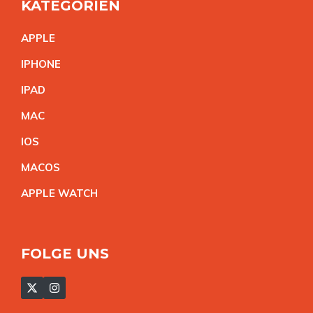
KATEGORIEN
APPL
E
IPHON
E
IPA
D
MA
C
IO
S
MACO
S
APPLE WATC
H
FOLGE UNS