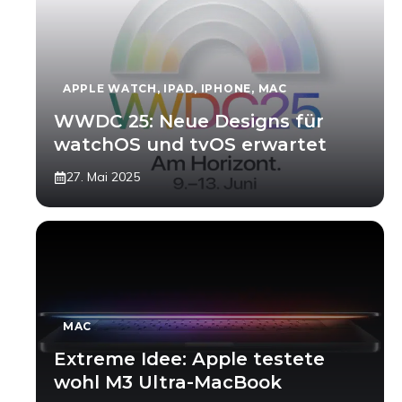
APPLE WATCH
,
IPAD
,
IPHONE
,
MAC
WWDC 25: Neue Designs für
watchOS und tvOS erwartet
27. Mai 2025
MAC
Extreme Idee: Apple testete
wohl M3 Ultra-MacBook