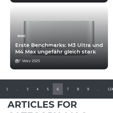
MAC
Erste Benchmarks: M3 Ultra und
M4 Max ungefähr gleich stark
7. März 2025
1
…
3
4
5
6
7
8
9
…
12
ARTICLES FOR