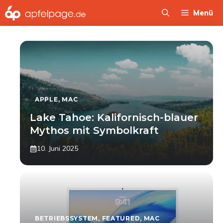
Zum
Menü
Inhalt
springen
APPLE
,
MAC
Lake Tahoe: Kalifornisch-blauer
Mythos mit Symbolkraft
10. Juni 2025
BETRIEBSSYSTEM
,
FEATURED
,
MAC