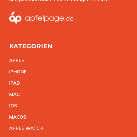
KATEGORIEN
APPL
E
IPHON
E
IPA
D
MA
C
IO
S
MACO
S
APPLE WATC
H