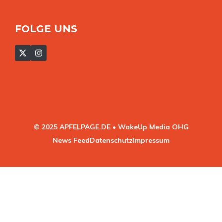
FOLGE UNS
© 2025 APFELPAGE.DE • WakeUp Media OHG
News Feed
Datenschutz
Impressum