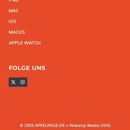
MA
C
IO
S
MACO
S
APPLE WATC
H
FOLGE UNS
© 2025 APFELPAGE.DE • WakeUp Media OHG