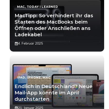
MAC
,
TODAY I LEARNED
MacTipp: So verhindert ihr das
Starten des MacBooks beim
Öffnen oder Anschließen ans
Ladekabel
4. Februar 2025
IPAD
,
IPHONE
,
MAC
Endlich in Deutschland? Neue
Mail-App könnte im April
durchstarten
21. Januar 2025