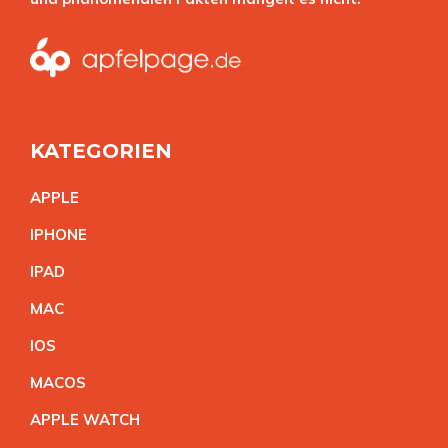
KATEGORIEN
APPL
E
IPHON
E
IPA
D
MA
C
IO
S
MACO
S
APPLE WATC
H