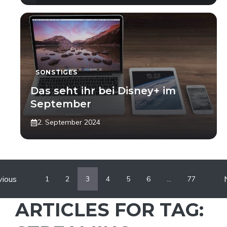
SONSTIGES
Das seht ihr bei Disney+ im
September
2. September 2024
vious
1
2
3
4
5
6
…
77
ARTICLES FOR TAG: