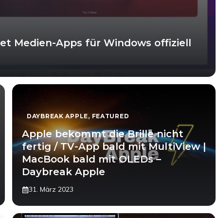
et Medien-Apps für Windows offiziell
DAYBREAK APPLE
,
FEATURED
Apple bekommt die Brille nicht
fertig / TV-App bald mit MultiView |
MacBook bald mit OLEDs –
Daybreak Apple
31. März 2023