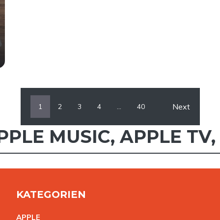
Next
1
2
3
4
…
40
PPLE MUSIC
,
APPLE TV
KATEGORIEN
APPL
E