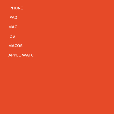
IPHON
E
IPA
D
MA
C
IO
S
MACO
S
APPLE WATC
H