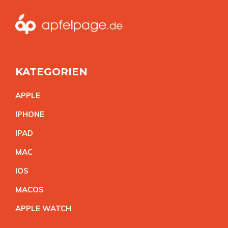
KATEGORIEN
APPL
E
IPHON
E
IPA
D
MA
C
IO
S
MACO
S
APPLE WATC
H