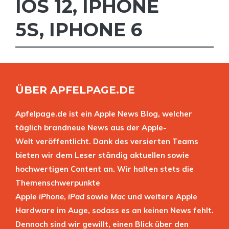
IOS 12
,
IPHONE
5S
,
IPHONE 6
ÜBER APFELPAGE.DE
Apfelpage.de ist ein Apple News Blog, welcher
täglich brandneue News aus der Apple-
Welt veröffentlicht. Dank des versierten Teams
bieten wir dem Leser ständig aktuellen sowie
hochwertigen Content an. Wir halten stets die
Themenschwerpunkte
Apple
iPhone
,
iPad
sowie
Mac
und weitere Apple
Hardware im Auge, sodass es an keinen News fehlt.
Dennoch sind wir gewillt, einen Blick über den