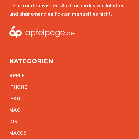
Tellerrand zu werfen. Auch an exklusiven Inhalten
und phänomenalen Fakten mangelt es nicht.
KATEGORIEN
APPL
E
IPHON
E
IPA
D
MA
C
IO
S
MACO
S