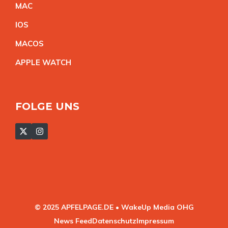
MA
C
IO
S
MACO
S
APPLE WATC
H
FOLGE UNS
© 2025 APFELPAGE.DE • WakeUp Media OHG
News Feed
Datenschutz
Impressum