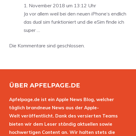
1. November 2018 um 13:12 Uhr
Ja vor allem weil bei den neuen iPhone‘s endlich
das dual sim funktioniert und die eSim finde ich
super …
Die Kommentare sind geschlossen.
ÜBER APFELPAGE.DE
Apfelpage.de ist ein Apple News Blog, welcher
täglich brandneue News aus der Apple-
Welt veröffentlicht. Dank des versierten Teams
bieten wir dem Leser ständig aktuellen sowie
hochwertigen Content an. Wir halten stets die