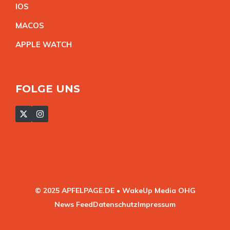
IO
S
MACO
S
APPLE WATC
H
FOLGE UNS
© 2025 APFELPAGE.DE • WakeUp Media OHG
News Feed
Datenschutz
Impressum