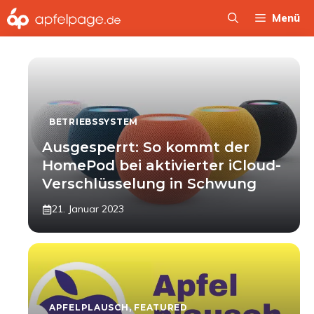
Zum
Menü
Inhalt
springen
BETRIEBSSYSTEM
Ausgesperrt: So kommt der
HomePod bei aktivierter iCloud-
Verschlüsselung in Schwung
21. Januar 2023
APFELPLAUSCH
,
FEATURED