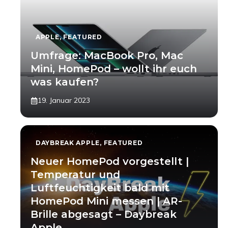
APPLE
,
FEATURED
Umfrage: MacBook Pro, Mac
Mini, HomePod – wollt ihr euch
was kaufen?
19. Januar 2023
DAYBREAK APPLE
,
FEATURED
Neuer HomePod vorgestellt |
Temperatur und
Luftfeuchtigkeit bald mit
HomePod Mini messen | AR-
Brille abgesagt – Daybreak
Apple