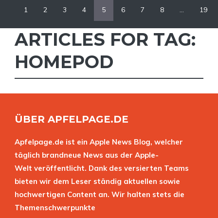
1
2
3
4
5
6
7
8
…
19
ARTICLES FOR TAG:
HOMEPOD
ÜBER APFELPAGE.DE
Apfelpage.de ist ein Apple News Blog, welcher
täglich brandneue News aus der Apple-
Welt veröffentlicht. Dank des versierten Teams
bieten wir dem Leser ständig aktuellen sowie
hochwertigen Content an. Wir halten stets die
Themenschwerpunkte