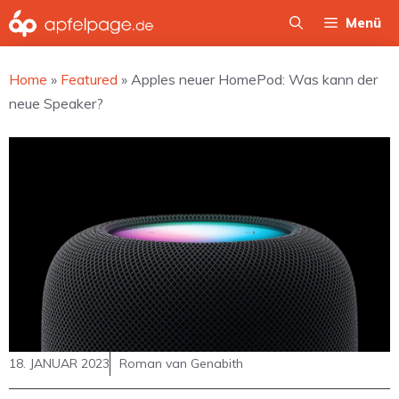
Zum
Menü
Inhalt
springen
Home
»
Featured
»
Apples neuer HomePod: Was kann der
neue Speaker?
18. JANUAR 2023
Roman van Genabith