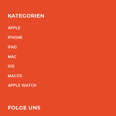
KATEGORIEN
APPL
E
IPHON
E
IPA
D
MA
C
IO
S
MACO
S
APPLE WATC
H
FOLGE UNS