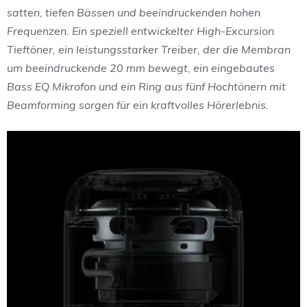
satten, tiefen Bässen und beeindruckenden hohen
Frequenzen. Ein speziell entwickelter High-Excursion
Tieftöner, ein leistungsstarker Treiber, der die Membran
um beeindruckende 20 mm bewegt, ein eingebautes
Bass EQ Mikrofon und ein Ring aus fünf Hochtönern mit
Beamforming sorgen für ein kraftvolles Hörerlebnis.