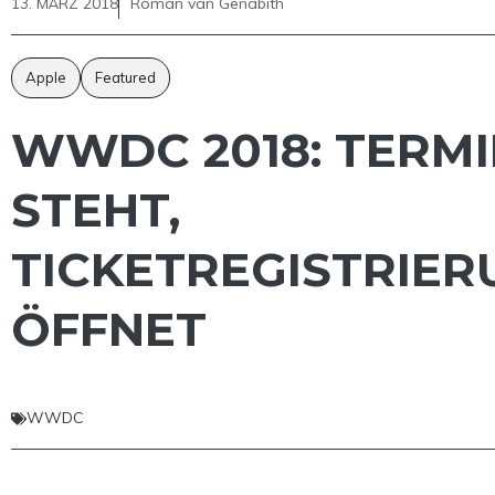
13. MÄRZ 2018
Roman van Genabith
Apple
Featured
WWDC 2018: TERM
STEHT,
TICKETREGISTRIER
ÖFFNET
WWDC