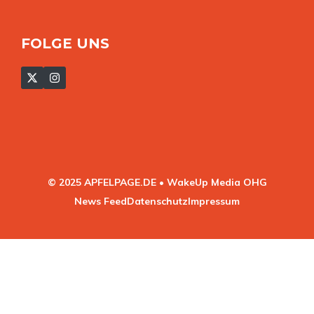
FOLGE UNS
© 2025 APFELPAGE.DE • WakeUp Media OHG
News Feed
Datenschutz
Impressum