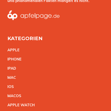
und phänomenalen Fakten mangelt es nicht.
KATEGORIEN
APPL
E
IPHON
E
IPA
D
MA
C
IO
S
MACO
S
APPLE WATC
H