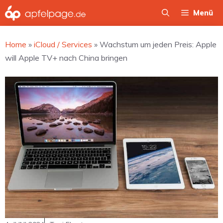
Zum
Menü
Inhalt
springen
Home
»
iCloud / Services
»
Wachstum um jeden Preis: Apple
will Apple TV+ nach China bringen