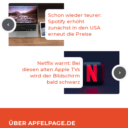
Schon wieder teurer:
Spotify erhöht
zunächst in den USA
erneut die Preise
Netflix warnt: Bei
diesen alten Apple TVs
wird der Bildschirm
bald schwarz
ÜBER APFELPAGE.DE