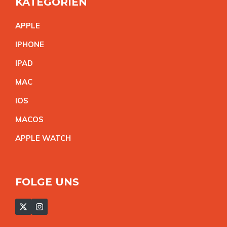
KATEGORIEN
APPL
E
IPHON
E
IPA
D
MA
C
IO
S
MACO
S
APPLE WATC
H
FOLGE UNS