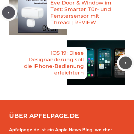
Eve Door & Window im
Test: Smarter Tür- und
Fenstersensor mit
Thread | REVIEW
iOS 19: Diese
Designänderung soll
die iPhone-Bedienung
erleichtern
ÜBER APFELPAGE.DE
Apfelpage.de ist ein Apple News Blog, welcher