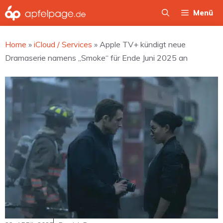
Zum
Menü
Inhalt
springen
Home
»
iCloud / Services
»
Apple TV+ kündigt neue
Dramaserie namens „Smoke“ für Ende Juni 2025 an