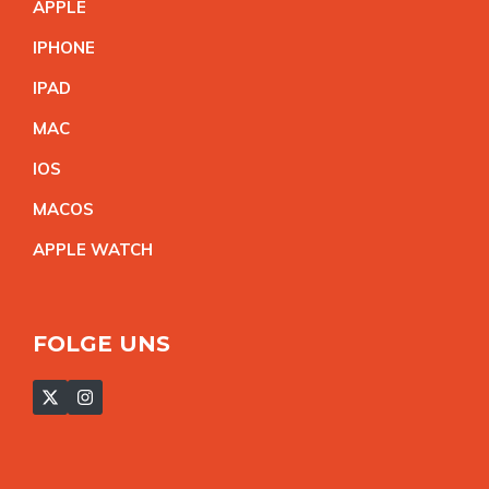
APPL
E
IPHON
E
IPA
D
MA
C
IO
S
MACO
S
APPLE WATC
H
FOLGE UNS