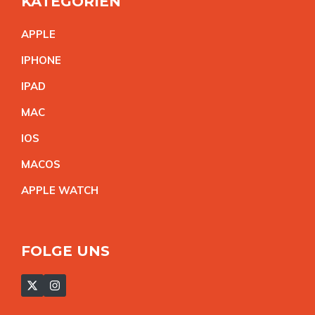
KATEGORIEN
APPL
E
IPHON
E
IPA
D
MA
C
IO
S
MACO
S
APPLE WATC
H
FOLGE UNS