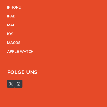
IPHON
E
IPA
D
MA
C
IO
S
MACO
S
APPLE WATC
H
FOLGE UNS