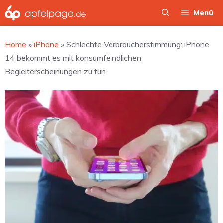
Zum
Menü
Inhalt
springen
Home
»
iPhone
»
Schlechte Verbraucherstimmung: iPhone
14 bekommt es mit konsumfeindlichen
Begleiterscheinungen zu tun