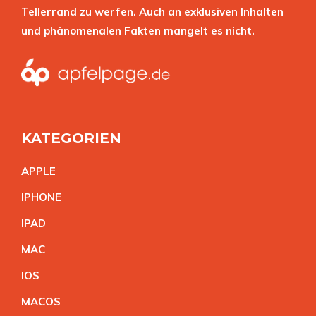
Tellerrand zu werfen. Auch an exklusiven Inhalten
und phänomenalen Fakten mangelt es nicht.
KATEGORIEN
APPL
E
IPHON
E
IPA
D
MA
C
IO
S
MACO
S