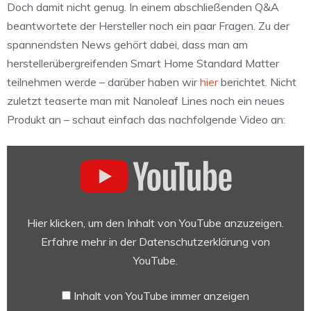
Doch damit nicht genug. In einem abschließenden Q&A
beantwortete der Hersteller noch ein paar Fragen. Zu der
spannendsten News gehört dabei, dass man am
herstellerübergreifenden Smart Home Standard Matter
teilnehmen werde – darüber haben wir
hier
berichtet. Nicht
zuletzt teaserte man mit Nanoleaf Lines noch ein neues
Produkt an – schaut einfach das nachfolgende Video an:
„NANOLEAF
LIVE
SPRING
2021“
von
Hier klicken, um den Inhalt von YouTube anzuzeigen.
YouTube
Erfahre mehr in der
Datenschutzerklärung von
anzeigen
YouTube
.
Inhalt von YouTube immer anzeigen