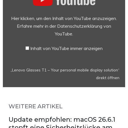
T1
–
Your
Hier klicken, um den Inhalt von YouTube anzuzeigen.
personal
Erfahre mehr in der
Datenschutzerklärung von
mobile
YouTube
.
display
solution“
Inhalt von YouTube immer anzeigen
von
YouTube
anzeigen
„Lenovo Glasses T1 – Your personal mobile display solution“
direkt öffnen
WEITERE ARTIKEL
Update empfohlen: macOS 26.6.1
stopft eine Sicherheitslücke am