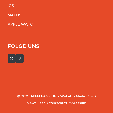
IO
S
MACO
S
APPLE WATC
H
FOLGE UNS
© 2025 APFELPAGE.DE • WakeUp Media OHG
News Feed
Datenschutz
Impressum